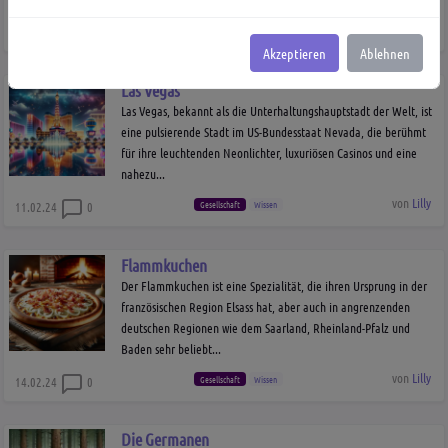
von
Lilly
Geschichte
Gesellschaft
10.02.24
0
Akzeptieren
Ablehnen
Las Vegas
Las Vegas, bekannt als die Unterhaltungshauptstadt der Welt, ist
eine pulsierende Stadt im US-Bundesstaat Nevada, die berühmt
für ihre leuchtenden Neonlichter, luxuriösen Casinos und eine
nahezu...
von
Lilly
Gesellschaft
Wissen
11.02.24
0
Flammkuchen
Der Flammkuchen ist eine Spezialität, die ihren Ursprung in der
französischen Region Elsass hat, aber auch in angrenzenden
deutschen Regionen wie dem Saarland, Rheinland-Pfalz und
Baden sehr beliebt...
von
Lilly
Gesellschaft
Wissen
14.02.24
0
Die Germanen