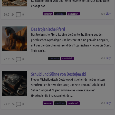
Kunsttheoretiker weit über seine eigene Zeit hinaus Bedeutung
erlangt hat....
von
Lilly
Personen
Geschichte
Gesellschaft
20.01.24
0
Das trojanische Pferd
Das trojanische Pferd ist eine berühmte Erzählung aus der
griechischen Mythologie und beschreibt eine geniale Kriegslist,
mit der die Griechen während des Trojanischen Krieges die Stadt
Troja nach...
von
Lilly
Geschichte
Gesellschaft
22.01.24
0
Schuld und Sühne von Dostojewski
Fjodor Michailowitsch Dostojewski ist einer der prägendsten
Schriftsteller der Weltliteratur, und sein Roman "Schuld und
Sühne", original "Преступление и наказание"
(Prestuplenije i nakasanije), der...
von
Lilly
Personen
Geschichte
Gesellschaft
23.01.24
0