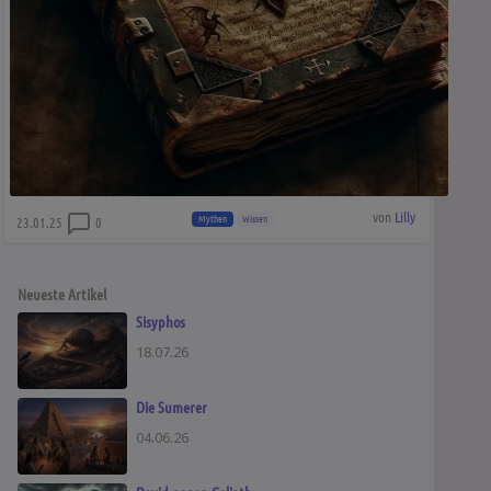
von
Lilly
Mythen
Wissen
23.01.25
0
Neueste Artikel
Sisyphos
18.07.26
Die Sumerer
04.06.26