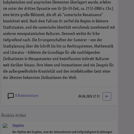
babylonischen und assyrischen Elementen überlagert wurde, erlebte
sie unter der dritten Dynastie von Ur (Ur-III-Zeit, ca. 2112–2004 v. Chr.)
eine letzte große Blütezeit, die oft als "sumerische Renaissance"
bezeichnet wird. Nach dem Fall von Ur zerfiel die Region in kleinere
Stadtstaaten, und die sumerische Identität verschmolz zunehmend mit
anderen mesopotamischen Kulturen. Dennoch wirkte ihr Erbe
tiefgreifend nach. Die Errungenschaften der Sumerer – von der
Stadtplanung über die Schrift bis hin zu Rechtssystemen, Mathematik
und Literatur – bildeten die Grundlage für alle nachfolgenden
Zivilisationen in Mesopotamien und beeinflussten indirekt Kulturen
weit darüber hinaus. Ihre Ideen und Innovationen sind ein Zeugnis für
die außergewöhnliche Kreativität und den intellektuellen Geist einer
der ältesten bekannten Zivilisationen der Welt.
0 Kommentare
04.06.2026 12:15
Ähnliche Artikel
Sisyphos
Der Mythos des Sisyphos, eine der bekanntesten und tiefgründigsten Erzählungen