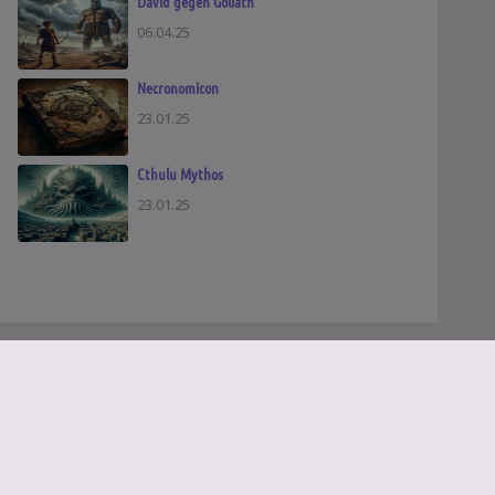
David gegen Goliath
06.04.25
Necronomicon
23.01.25
Cthulu Mythos
23.01.25