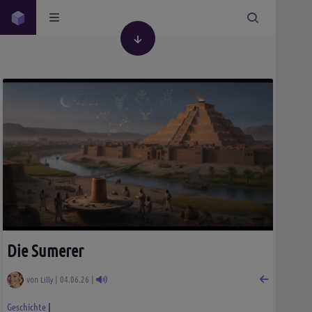
Die Sumerer
von
| 04.06.26 |
Lilly
Geschichte
|
Geschichte
Gesellschaft
Wissen