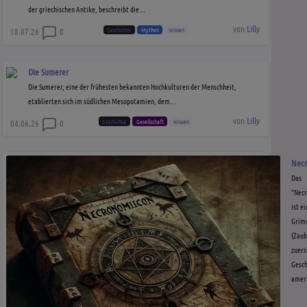
der griechischen Antike, beschreibt die...
von
Lilly
Geschichte
Mythen
Wissen
18.07.26
0
Die Sumerer
Die Sumerer, eine der frühesten bekannten Hochkulturen der Menschheit,
etablierten sich im südlichen Mesopotamien, dem...
von
Lilly
Geschichte
Gesellschaft
Wissen
04.06.26
0
Nec
Das
"Nec
ist ei
Grim
(Zaub
zuers
Gesch
ameri