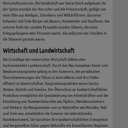
Wirtschaftszentrum. Die Gesellschaft war hierarchisch aufgebaut: An
der Spitze standen der Herrscher und die Priesterschaft, gefolgt von
einer Elite aus Adeligen, Schreibern und Militärführern. Darunter
befanden sich freie Bürger wie Bauern, Handwerker und Kaufleute. Am
unteren Ende der sozialen Pyramide standen Sklaven, die meist
Kriegsgefangene oder Personen waren, die aufgrund von Schulden in
die Sklaverei geraten waren.
Wirtschaft und Landwirtschaft
Die Grundlage der sumerischen Wirtschaft bildete eine
hochentwickelte Landwirtschaft. Durch den Bau komplexer Kanal- und
Bewässerungssysteme gelang es den Sumerern, die periodischen
Überschwemmungen der Flüsse zu kontrollieren und ihre Felder
effizient zu bewirtschaften. Hauptanbauprodukte waren Gerste,
Weizen, Datteln und Gemüse. Der Überschuss an landwirtschaftlichen
Produkten ermöglichte die Spezialisierung von Arbeitskräften und die
Entstehung von Handwerksberufen wie Töpfern, Metallverarbeitern
und Webern. Da Mesopotamien arm an Rohstoffen wie Metallen, Holz
und Stein war, entwickelten die Sumerer ein weitreichendes
Handelsnetzwerk. Sie tauschten ihre landwirtschaftlichen Erzeugnisse
und hergestellten Güter gegen Rohstoffe mit benachbarten Regionen