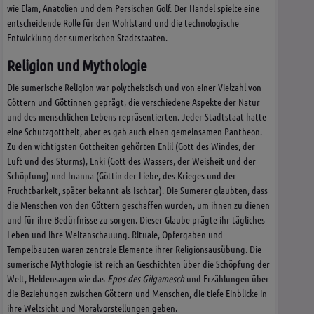
wie Elam, Anatolien und dem Persischen Golf. Der Handel spielte eine
entscheidende Rolle für den Wohlstand und die technologische
Entwicklung der sumerischen Stadtstaaten.
Religion und Mythologie
Die sumerische Religion war polytheistisch und von einer Vielzahl von
Göttern und Göttinnen geprägt, die verschiedene Aspekte der Natur
und des menschlichen Lebens repräsentierten. Jeder Stadtstaat hatte
eine Schutzgottheit, aber es gab auch einen gemeinsamen Pantheon.
Zu den wichtigsten Gottheiten gehörten Enlil (Gott des Windes, der
Luft und des Sturms), Enki (Gott des Wassers, der Weisheit und der
Schöpfung) und Inanna (Göttin der Liebe, des Krieges und der
Fruchtbarkeit, später bekannt als Ischtar). Die Sumerer glaubten, dass
die Menschen von den Göttern geschaffen wurden, um ihnen zu dienen
und für ihre Bedürfnisse zu sorgen. Dieser Glaube prägte ihr tägliches
Leben und ihre Weltanschauung. Rituale, Opfergaben und
Tempelbauten waren zentrale Elemente ihrer Religionsausübung. Die
sumerische Mythologie ist reich an Geschichten über die Schöpfung der
Welt, Heldensagen wie das
Epos des Gilgamesch
und Erzählungen über
die Beziehungen zwischen Göttern und Menschen, die tiefe Einblicke in
ihre Weltsicht und Moralvorstellungen geben.