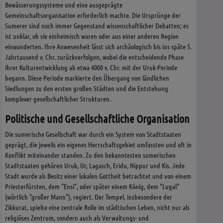
Bewässerungssysteme und eine ausgeprägte
Gemeinschaftsorganisation erforderlich machte. Die Ursprünge der
Sumerer sind noch immer Gegenstand wissenschaftlicher Debatten; es
ist unklar, ob sie einheimisch waren oder aus einer anderen Region
einwanderten. Ihre Anwesenheit lässt sich archäologisch bis ins späte 5.
Jahrtausend v. Chr. zurückverfolgen, wobei die entscheidende Phase
ihrer Kulturentwicklung ab etwa 4000 v. Chr. mit der Uruk-Periode
begann. Diese Periode markierte den Übergang von ländlichen
Siedlungen zu den ersten großen Städten und die Entstehung
komplexer gesellschaftlicher Strukturen.
Politische und Gesellschaftliche Organisation
Die sumerische Gesellschaft war durch ein System von Stadtstaaten
geprägt, die jeweils ein eigenes Herrschaftsgebiet umfassten und oft in
Konflikt miteinander standen. Zu den bekanntesten sumerischen
Stadtstaaten gehören Uruk, Ur, Lagasch, Eridu, Nippur und Kis. Jede
Stadt wurde als Besitz einer lokalen Gottheit betrachtet und von einem
Priesterfürsten, dem "Ensi", oder später einem König, dem "Lugal"
(wörtlich "großer Mann"), regiert. Der Tempel, insbesondere der
Zikkurat, spielte eine zentrale Rolle im städtischen Leben, nicht nur als
religiöses Zentrum, sondern auch als Verwaltungs- und