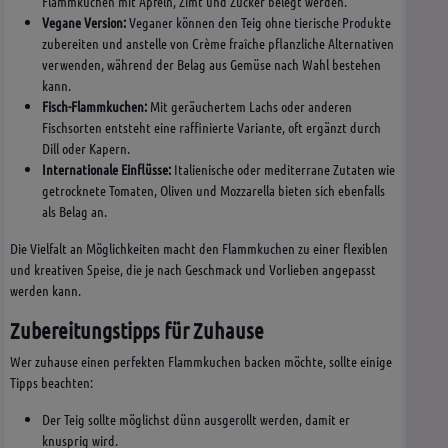
Flammkuchen mit Äpfeln, Zimt und Zucker belegt werden.
Vegane Version:
Veganer können den Teig ohne tierische Produkte
zubereiten und anstelle von Crème fraîche pflanzliche Alternativen
verwenden, während der Belag aus Gemüse nach Wahl bestehen
kann.
Fisch-Flammkuchen:
Mit geräuchertem Lachs oder anderen
Fischsorten entsteht eine raffinierte Variante, oft ergänzt durch
Dill oder Kapern.
Internationale Einflüsse:
Italienische oder mediterrane Zutaten wie
getrocknete Tomaten, Oliven und Mozzarella bieten sich ebenfalls
als Belag an.
Die Vielfalt an Möglichkeiten macht den Flammkuchen zu einer flexiblen
und kreativen Speise, die je nach Geschmack und Vorlieben angepasst
werden kann.
Zubereitungstipps für Zuhause
Wer zuhause einen perfekten Flammkuchen backen möchte, sollte einige
Tipps beachten:
Der Teig sollte möglichst dünn ausgerollt werden, damit er
knusprig wird.