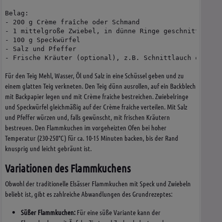
Belag:

- 200 g Crème fraîche oder Schmand

- 1 mittelgroße Zwiebel, in dünne Ringe geschnitten

- 100 g Speckwürfel

- Salz und Pfeffer

Für den Teig Mehl, Wasser, Öl und Salz in eine Schüssel geben und zu
einem glatten Teig verkneten. Den Teig dünn ausrollen, auf ein Backblech
mit Backpapier legen und mit Crème fraîche bestreichen. Zwiebelringe
und Speckwürfel gleichmäßig auf der Crème fraîche verteilen. Mit Salz
und Pfeffer würzen und, falls gewünscht, mit frischen Kräutern
bestreuen. Den Flammkuchen im vorgeheizten Ofen bei hoher
Temperatur (230-250°C) für ca. 10-15 Minuten backen, bis der Rand
knusprig und leicht gebräunt ist.
Variationen des Flammkuchens
Obwohl der traditionelle Elsässer Flammkuchen mit Speck und Zwiebeln
beliebt ist, gibt es zahlreiche Abwandlungen des Grundrezeptes:
Süßer Flammkuchen:
Für eine süße Variante kann der