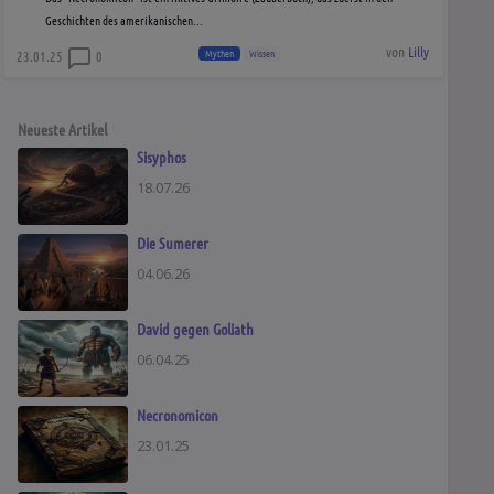
Geschichten des amerikanischen...
von
Lilly
Mythen
Wissen
23.01.25
0
Neueste Artikel
Sisyphos
18.07.26
Die Sumerer
04.06.26
David gegen Goliath
06.04.25
Necronomicon
23.01.25