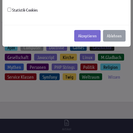
Entertainment entwickelt und im Jahr 2004 veröffentlicht wurde.
Es basiert auf den...
Statistik-Cookies
von
Lilly
Computer
Games
19.01.24
0
Akzeptieren
Ablehnen
Schlagwörter
Ajax
Computer
Doctrine
Games
Geschichte
Gesellschaft
Javascript
Kirche
Linux
M.Gladbach
Mythen
Personen
PHP Strings
Politik
Religion
Service Klassen
Symfony
Twig
Weltraum
Wissen
Artikel