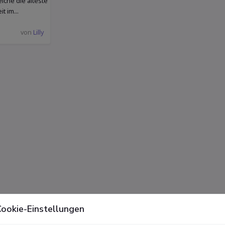
lche die älteste
t im...
von
Lilly
ookie-Einstellungen