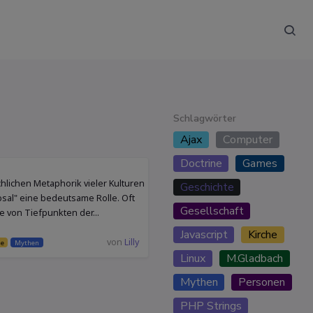
Schlagwörter
Ajax
Computer
Doctrine
Games
hlichen Metaphorik vieler Kulturen
Geschichte
bsal" eine bedeutsame Rolle. Oft
Gesellschaft
e von Tiefpunkten der...
Javascript
Kirche
von
Lilly
he
Mythen
Linux
M.Gladbach
Mythen
Personen
PHP Strings