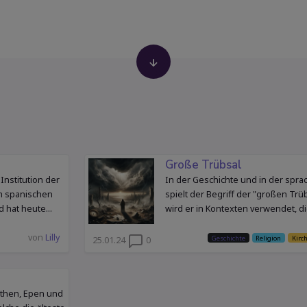
Große Trübsal
Institution der
In der Geschichte und in der sprac
em spanischen
spielt der Begriff der "großen Trü
 hat heute...
wird er in Kontexten verwendet, di
von
Lilly
Geschichte
Religion
Kirc
25.01.24
0
ythen, Epen und