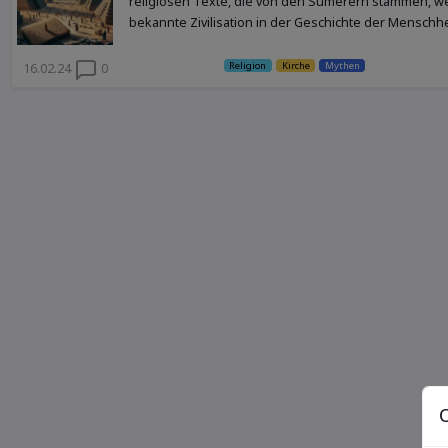
religiösen Texte, die von den Sumerern stammen, we
bekannte Zivilisation in der Geschichte der Menschhei
Religion
Kirche
Mythen
16.02.24
0
C