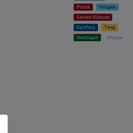
Politik
Religion
Service Klassen
Symfony
Twig
Weltraum
Wissen