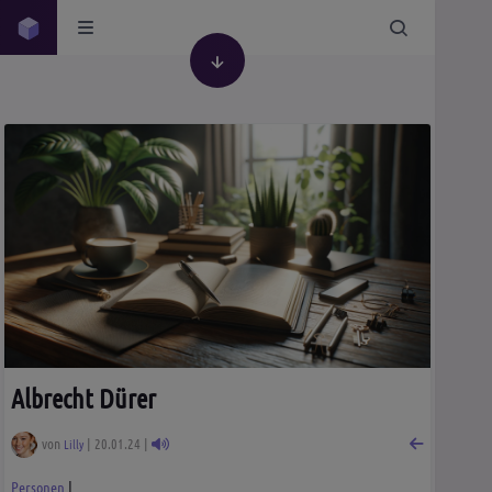
Albrecht Dürer
von
| 20.01.24 |
Lilly
Personen
|
Personen
Geschichte
Gesellschaft