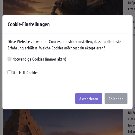
tiefg
Erzäh
der
griec
Cookie-Einstellungen
Antik
besch
die...
Diese Website verwendet Cookies, um sicherzustellen, dass du die beste
Erfahrung erhältst. Welche Cookies möchtest du akzeptieren?
Notwendige Cookies (immer aktiv)
Statistik-Cookies
von
Lilly
Geschichte
Mythen
Wissen
18.07.26
0
Akzeptieren
Ablehnen
Die 
Die S
eine 
frühe
beka