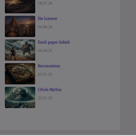
18.07.26
Die Sumerer
04.06.26
David gegen Goliath
06.04.25
Necronomicon
23.01.25
Cthulu Mythos
23.01.25