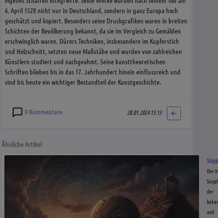
eigenes Schaffen integrierte. Seine Werke wurden nach seinem Tod am
6. April 1528 nicht nur in Deutschland, sondern in ganz Europa hoch
geschätzt und kopiert. Besonders seine Druckgrafiken waren in breiten
Schichten der Bevölkerung bekannt, da sie im Vergleich zu Gemälden
erschwinglich waren. Dürers Techniken, insbesondere im Kupferstich
und Holzschnitt, setzten neue Maßstäbe und wurden von zahlreichen
Künstlern studiert und nachgeahmt. Seine kunsttheoretischen
Schriften blieben bis in das 17. Jahrhundert hinein einflussreich und
sind bis heute ein wichtiger Bestandteil der Kunstgeschichte.
0 Kommentare
20.01.2024 15:15
Ähnliche Artikel
Sisy
Der M
Sisyp
der
beka
und