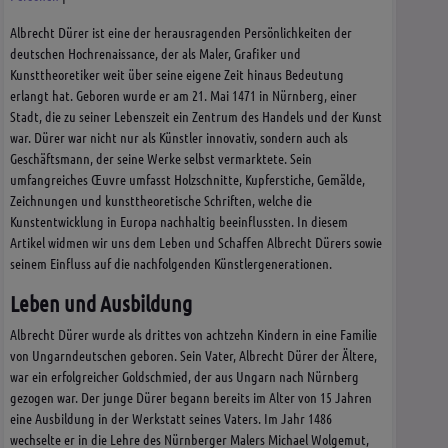
Albrecht Dürer ist eine der herausragenden Persönlichkeiten der
deutschen Hochrenaissance, der als Maler, Grafiker und
Kunsttheoretiker weit über seine eigene Zeit hinaus Bedeutung
erlangt hat. Geboren wurde er am 21. Mai 1471 in Nürnberg, einer
Stadt, die zu seiner Lebenszeit ein Zentrum des Handels und der Kunst
war. Dürer war nicht nur als Künstler innovativ, sondern auch als
Geschäftsmann, der seine Werke selbst vermarktete. Sein
umfangreiches Œuvre umfasst Holzschnitte, Kupferstiche, Gemälde,
Zeichnungen und kunsttheoretische Schriften, welche die
Kunstentwicklung in Europa nachhaltig beeinflussten. In diesem
Artikel widmen wir uns dem Leben und Schaffen Albrecht Dürers sowie
seinem Einfluss auf die nachfolgenden Künstlergenerationen.
Leben und Ausbildung
Albrecht Dürer wurde als drittes von achtzehn Kindern in eine Familie
von Ungarndeutschen geboren. Sein Vater, Albrecht Dürer der Ältere,
war ein erfolgreicher Goldschmied, der aus Ungarn nach Nürnberg
gezogen war. Der junge Dürer begann bereits im Alter von 15 Jahren
eine Ausbildung in der Werkstatt seines Vaters. Im Jahr 1486
wechselte er in die Lehre des Nürnberger Malers Michael Wolgemut,