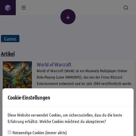
Games
Artikel
World of Warcraft
World of Warcraft (WoW) ist ein Massively Multiplayer Online
Role-Playing Game (MMORPG), das von der Firma Blizzard
Entertainment entwickelt und im Jahr 2004 veröffentlicht wurde.
Es basiert auf den...
Cookie-Einstellungen
von
Lilly
Computer
Games
19.01.24
0
Diese Website verwendet Cookies, um sicherzustellen, dass du die beste
Erfahrung erhältst. Welche Cookies möchtest du akzeptieren?
Schlagwörter
Ajax
Computer
Doctrine
Games
Geschichte
Notwendige Cookies (immer aktiv)