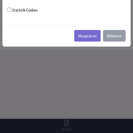
Gesellschaft
Javascript
Kirche
Linux
M.Gladbach
Statistik-Cookies
Mythen
Personen
PHP Strings
Politik
Religion
Service Klassen
Symfony
Twig
Weltraum
Wissen
Akzeptieren
Ablehnen
Artikel