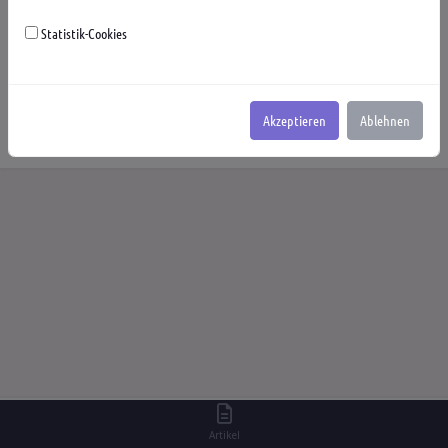
Gesellschaft
Javascript
Kirche
Linux
M.Gladbach
Statistik-Cookies
Mythen
Personen
PHP Strings
Politik
Religion
Service Klassen
Symfony
Twig
Weltraum
Wissen
Akzeptieren
Ablehnen
Artikel