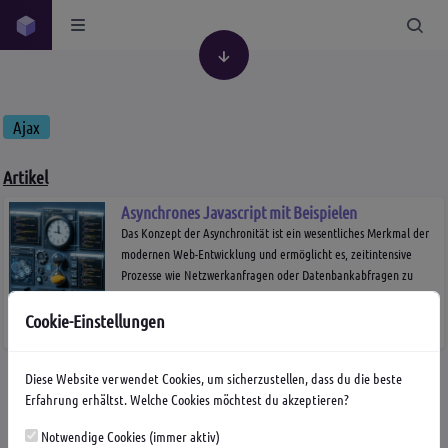
Ajax
Artikel
Asynchrones Javascript mit Beispielen
Das Konzept der Asynchronität ist ein wesentliches Merkmal der
modernen Web-Entwicklung und ermöglicht es, zeitintensive
Prozesse wie Netzwerkanfragen oder Datenbankabfragen zu
starten, ohne die...
Cookie-Einstellungen
von
Lilly
Symfony
Javascript
Twig
Ajax
21.01.24
0
Diese Website verwendet Cookies, um sicherzustellen, dass du die beste
Erfahrung erhältst. Welche Cookies möchtest du akzeptieren?
Schlagwörter
Ajax
Computer
Doctrine
Games
Geschichte
Notwendige Cookies (immer aktiv)