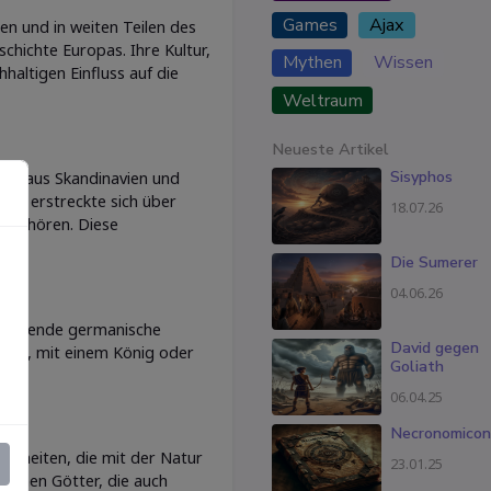
Games
Ajax
n und in weiten Teilen des
chichte Europas. Ihre Kultur,
Mythen
Wissen
altigen Einfluss auf die
Weltraum
Neueste Artikel
Sisyphos
ich aus Skandinavien und
iet erstreckte sich über
18.07.26
n gehören. Diese
Die Sumerer
04.06.26
Bedeutende germanische
David gegen
isch, mit einem König oder
Goliath
t.
06.04.25
Necronomicon
ttheiten, die mit der Natur
23.01.25
ischen Götter, die auch