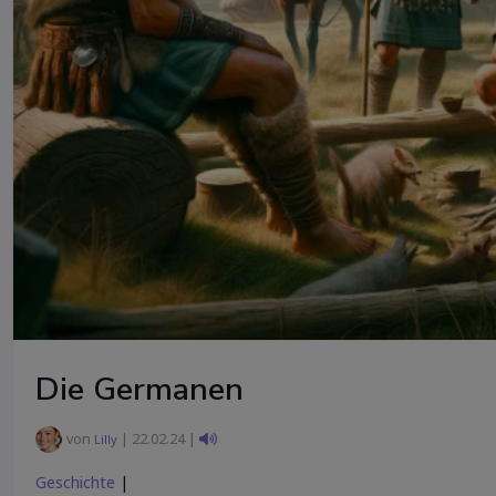
Die Germanen
von
| 22.02.24 |
Lilly
Geschichte
|
Geschichte
Gesellschaft
Wissen