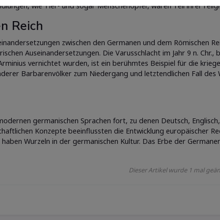
dlungen, wie Tier- und sogar Menschenopfer, waren Teil ihrer religi
n Reich
seinandersetzungen zwischen den Germanen und dem Römischen Re
ärischen Auseinandersetzungen. Die Varusschlacht im Jahr 9 n. Chr., 
inius vernichtet wurden, ist ein berühmtes Beispiel für die krieg
derer Barbarenvölker zum Niedergang und letztendlichen Fall des 
 modernen germanischen Sprachen fort, zu denen Deutsch, Englisch,
chaftlichen Konzepte beeinflussten die Entwicklung europäischer Re
 haben Wurzeln in der germanischen Kultur. Das Erbe der Germanen 
Dieser Artikel wurde 1 mal geän