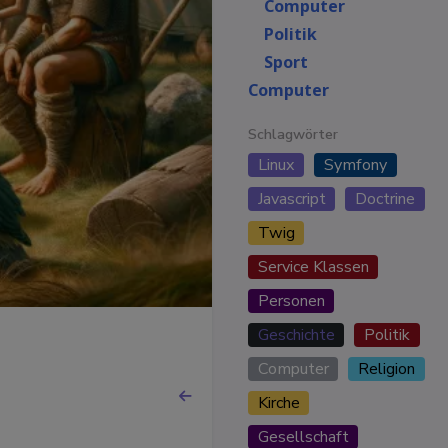
Computer
Politik
Sport
Computer
Schlagwörter
Linux
Symfony
Javascript
Doctrine
Twig
Service Klassen
Personen
Geschichte
Politik
Computer
Religion
Kirche
Gesellschaft