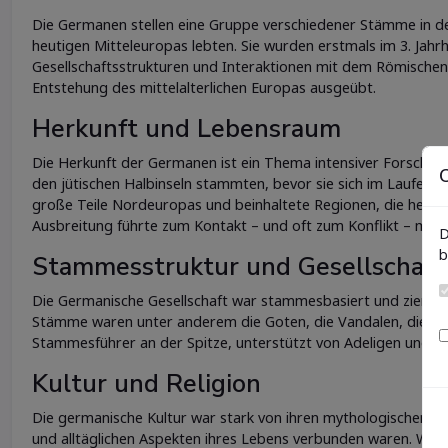
Die Germanen stellen eine Gruppe verschiedener Stämme in der
heutigen Mitteleuropas lebten. Sie wurden erstmals im 3. Jahrh
Gesellschaftsstrukturen und Interaktionen mit dem Römischen 
Entstehung des mittelalterlichen Europas ausgeübt.
Herkunft und Lebensraum
Die Herkunft der Germanen ist ein Thema intensiver Forschun
C
den jütischen Halbinseln stammten, bevor sie sich im Laufe de
große Teile Nordeuropas und beinhaltete Regionen, die heut
Ausbreitung führte zum Kontakt – und oft zum Konflikt – mit
D
b
Stammesstruktur und Gesellschaft
Die Germanische Gesellschaft war stammesbasiert und ziemlic
Stämme waren unter anderem die Goten, die Vandalen, die Fran
Stammesführer an der Spitze, unterstützt von Adeligen und fre
Kultur und Religion
Die germanische Kultur war stark von ihren mythologischen un
und alltäglichen Aspekten ihres Lebens verbunden waren. Wota