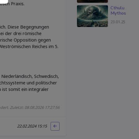
ösen Praxis.
Cthulu
Mythos
23.01.25
ich. Diese Begegnungen
bei der drei römische
erische Opposition gegen
Weströmischen Reiches im 5.
 Niederländisch, Schwedisch,
chtssysteme und politischer
ist somit ein integraler
dert. Zuletzt: 08.08.2026 17:27:56
22.02.2024 15:15