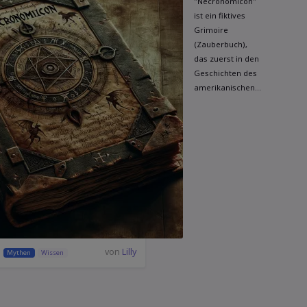
"Necronomicon"
ist ein fiktives
Grimoire
(Zauberbuch),
das zuerst in den
Geschichten des
amerikanischen...
von
Lilly
Mythen
Wissen