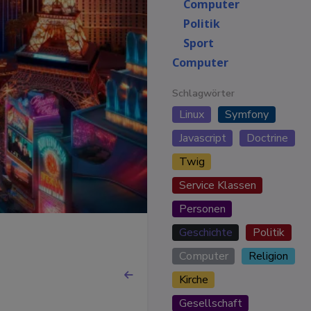
Computer
Politik
Sport
Computer
Schlagwörter
Linux
Symfony
Javascript
Doctrine
Twig
Service Klassen
Personen
Geschichte
Politik
Computer
Religion
Kirche
Gesellschaft