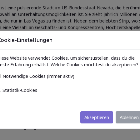
 ist eine pulsierende Stadt im US-Bundesstaat Nevada, die berühmt
wahl an Unterhaltungsmöglichkeiten ist. Sie zieht jährlich Millionen
, die nur in Las Vegas zu finden ist. Neben dem belebten Strip, wo 
h eine Vielzahl an Geschäfts- und Kongresszentren, Hochzeitskapel
ookie-Einstellungen
 der Region reicht weit darüber hinaus. Ursprünglich war das Gebie
iese Website verwendet Cookies, um sicherzustellen, dass du die
m Laufe des 19. Jahrhunderts etablierte sich die Stadt langsam a
este Erfahrung erhältst. Welche Cookies möchtest du akzeptieren?
h erst nach der Legalisierung des Glücksspiels im Jahr 1931, was 
Notwendige Cookies (immer aktiv)
p führte. In der Zeit nach dem Zweiten Weltkrieg wurde Las Vegas 
Statistik-Cookies
tung
ist gesäumt von spektakulären Themenhotels und Casinos wie dem B
or dem Bellagio, die regelmäßig zu Musik und Lichteffekten inszen
Akzeptieren
Ablehnen
kan vor dem Mirage Hotel ziehen Besucher an. Neben Glücksspiel 
 Unterhaltungsangebot.