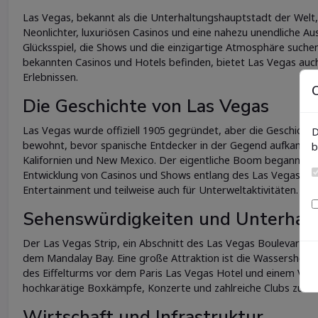
Las Vegas, bekannt als die Unterhaltungshauptstadt der Welt,
Neonlichter, luxuriösen Casinos und eine nahezu unendliche Aus
Glücksspiel, die Shows und die einzigartige Atmosphäre suchen
bekannten Casinos und Hotels befinden, bietet Las Vegas auc
Erlebnissen.
C
Die Geschichte von Las Vegas
Las Vegas wurde offiziell 1905 gegründet, aber die Geschichte
D
bewohnt, bevor spanische Entdecker in der Gegend aufkamen. I
b
Kalifornien und New Mexico. Der eigentliche Boom begann jedoc
Entwicklung von Casinos und Shows entlang des Las Vegas Stri
Entertainment und teilweise auch für Unterweltaktivitäten.
Sehenswürdigkeiten und Unterhal
Der Las Vegas Strip, ein Abschnitt des Las Vegas Boulevard, 
dem Mandalay Bay. Eine große Attraktion ist die Wassershow v
des Eiffelturms vor dem Paris Las Vegas Hotel und einem Vul
hochkarätige Boxkämpfe, Konzerte und zahlreiche Clubs zum
Wirtschaft und Infrastruktur