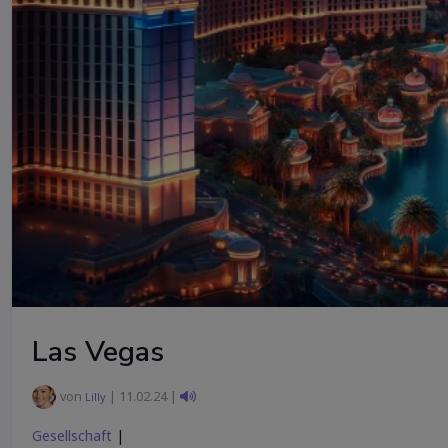
Las Vegas
von
| 11.02.24 |
Lilly
Gesellschaft
|
Gesellschaft
Wissen