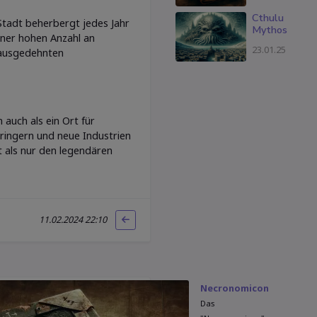
Cthulu
 Stadt beherbergt jedes Jahr
Mythos
iner hohen Anzahl an
23.01.25
m ausgedehnten
 auch als ein Ort für
ringern und neue Industrien
t als nur den legendären
11.02.2024 22:10
Necronomicon
Das