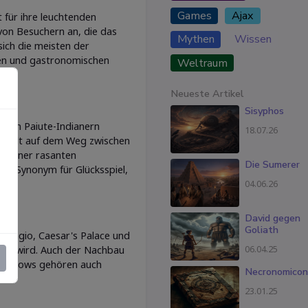
Games
Ajax
 für ihre leuchtenden
 von Besuchern an, die das
Mythen
Wissen
sich die meisten der
len und gastronomischen
Weltraum
Neueste Artikel
Sisyphos
t von Paiute-Indianern
18.07.26
ls Halt auf dem Weg zwischen
zu einer rasanten
Die Sumerer
ein Synonym für Glücksspiel,
04.06.26
David gegen
Goliath
ellagio, Caesar's Palace und
06.04.25
iert wird. Auch der Nachbau
und Shows gehören auch
Necronomicon
23.01.25