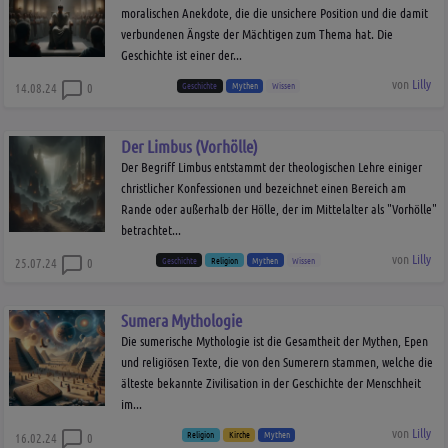
moralischen Anekdote, die die unsichere Position und die damit
verbundenen Ängste der Mächtigen zum Thema hat. Die
Geschichte ist einer der...
von
Lilly
Geschichte
Mythen
Wissen
14.08.24
0
Der Limbus (Vorhölle)
Der Begriff Limbus entstammt der theologischen Lehre einiger
christlicher Konfessionen und bezeichnet einen Bereich am
Rande oder außerhalb der Hölle, der im Mittelalter als "Vorhölle"
betrachtet...
von
Lilly
Geschichte
Religion
Mythen
Wissen
25.07.24
0
Sumera Mythologie
Die sumerische Mythologie ist die Gesamtheit der Mythen, Epen
und religiösen Texte, die von den Sumerern stammen, welche die
älteste bekannte Zivilisation in der Geschichte der Menschheit
im...
von
Lilly
Religion
Kirche
Mythen
16.02.24
0