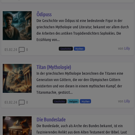
Ödipuss
Die Geschichte von Ödipus ist eine bedeutende Figur in der
griechischen Mythologie und Literatur, bekannt vor allem durch
die Arbeiten des antiken Tragödiendichters Sophokles. Die
Erzählung von...
von
Lilly
Geschichte
Mythen
05.02.24
0
Titan (Mythologie)
In der griechischen Mythologie bezeichnen die Titanen eine
Generation von Göttern, die vor den Olympischen Göttern
existierten und von diesen in einem mythischen Kampf, der
Titanomachie, gestürzt...
von
Lilly
Geschichte
Religion
Mythen
03.02.24
0
Die Bundeslade
Die Bundeslade, auch als Arche des Bundes bekannt, ist ein
faszinierendes Relikt aus dem Alten Testament der Bibel. Laut