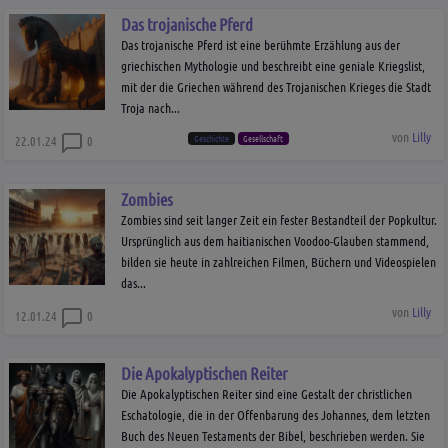
Das trojanische Pferd
Das trojanische Pferd ist eine berühmte Erzählung aus der
griechischen Mythologie und beschreibt eine geniale Kriegslist,
mit der die Griechen während des Trojanischen Krieges die Stadt
Troja nach...
von
Lilly
Geschichte
Gesellschaft
22.01.24
0
Zombies
Zombies sind seit langer Zeit ein fester Bestandteil der Popkultur.
Ursprünglich aus dem haitianischen Voodoo-Glauben stammend,
bilden sie heute in zahlreichen Filmen, Büchern und Videospielen
das...
von
Lilly
12.01.24
0
Die Apokalyptischen Reiter
Die Apokalyptischen Reiter sind eine Gestalt der christlichen
Eschatologie, die in der Offenbarung des Johannes, dem letzten
Buch des Neuen Testaments der Bibel, beschrieben werden. Sie