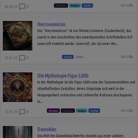
von
Lilly
Geschichte
Religion
Mythen
06.04.25
0
Necronomicon
Das "Necronomicon" ist ein fiktives Grimoire (Zauberbuch), das
zuerst in den Geschichten des amerikanischen Schriftstellers H.P.
Lovecraft erwähnt wurde. Lovecraft, der als einer der...
von
Lilly
Mythen
Wissen
23.01.25
0
Die Mythologie Figur Lilith
In der Mythologie ist die Figur Lilith eine der faszinierendsten und
rätselhaftesten Gestalten, deren Ursprünge sich weit in die
Vergangenheit erstrecken und zahlreiche Kulturen durchqueren.
In...
von
Lilly
Personen
Geschichte
Religion
Mythen
22.01.25
0
Damokles
Das Bild des Damoklesschwertes stammt aus einer antiken