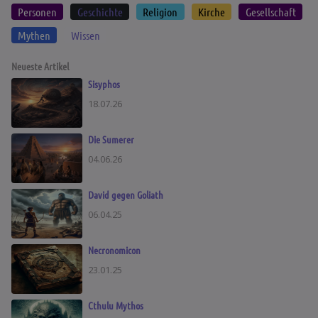
Personen
Geschichte
Religion
Kirche
Gesellschaft
Mythen
Wissen
Neueste Artikel
Sisyphos
18.07.26
Die Sumerer
04.06.26
David gegen Goliath
06.04.25
Necronomicon
23.01.25
Cthulu Mythos