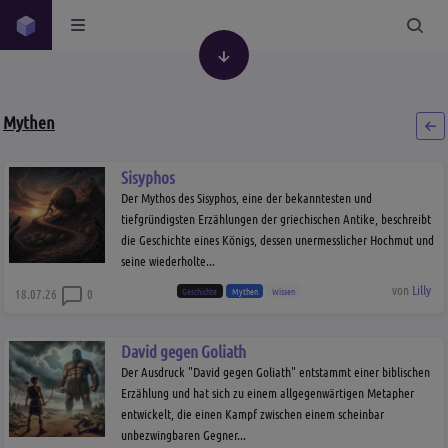
Mythen
Sisyphos
Der Mythos des Sisyphos, eine der bekanntesten und
tiefgründigsten Erzählungen der griechischen Antike, beschreibt
die Geschichte eines Königs, dessen unermesslicher Hochmut und
seine wiederholte...
von
Lilly
Geschichte
Mythen
Wissen
18.07.26
0
David gegen Goliath
Der Ausdruck "David gegen Goliath" entstammt einer biblischen
Erzählung und hat sich zu einem allgegenwärtigen Metapher
entwickelt, die einen Kampf zwischen einem scheinbar
unbezwingbaren Gegner...