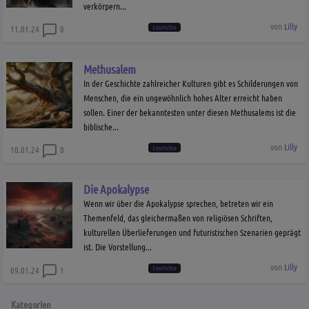
verkörpern...
von
Lilly
Geschichte
11.01.24
0
Methusalem
In der Geschichte zahlreicher Kulturen gibt es Schilderungen von
Menschen, die ein ungewöhnlich hohes Alter erreicht haben
sollen. Einer der bekanntesten unter diesen Methusalems ist die
biblische...
von
Lilly
Geschichte
10.01.24
0
Die Apokalypse
Wenn wir über die Apokalypse sprechen, betreten wir ein
Themenfeld, das gleichermaßen von religiösen Schriften,
kulturellen Überlieferungen und futuristischen Szenarien geprägt
ist. Die Vorstellung...
von
Lilly
Geschichte
09.01.24
1
Kategorien