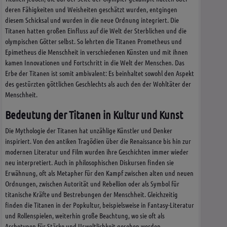
deren Fähigkeiten und Weisheiten geschätzt wurden, entgingen
diesem Schicksal und wurden in die neue Ordnung integriert. Die
Titanen hatten großen Einfluss auf die Welt der Sterblichen und die
olympischen Götter selbst. So lehrten die Titanen Prometheus und
Epimetheus die Menschheit in verschiedenen Künsten und mit ihnen
kamen Innovationen und Fortschritt in die Welt der Menschen. Das
Erbe der Titanen ist somit ambivalent: Es beinhaltet sowohl den Aspekt
des gestürzten göttlichen Geschlechts als auch den der Wohltäter der
Menschheit.
Bedeutung der Titanen in Kultur und Kunst
Die Mythologie der Titanen hat unzählige Künstler und Denker
inspiriert. Von den antiken Tragödien über die Renaissance bis hin zur
modernen Literatur und Film wurden ihre Geschichten immer wieder
neu interpretiert. Auch in philosophischen Diskursen finden sie
Erwähnung, oft als Metapher für den Kampf zwischen alten und neuen
Ordnungen, zwischen Autorität und Rebellion oder als Symbol für
titanische Kräfte und Bestrebungen der Menschheit. Gleichzeitig
finden die Titanen in der Popkultur, beispielsweise in Fantasy-Literatur
und Rollenspielen, weiterhin große Beachtung, wo sie oft als
Archetypen für Stärke und Urweltlichkeit gesehen werden.