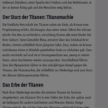
Goldenen Zeitalters, einer Epoche des Friedens und des Wohlstands, in
der es keinen Krieg gab und die Menschen ewig lebten.
Der Sturz der Titanen: Titanomachie
Die friedliche Herrschaft der Titanen nahm ein Ende, als Kronos eine
Prophezeiung erfuhr, die besagte, dass einer seiner Söhne ihn stürzen
würde. Um dies zu verhindern, verschlang Kronos alle seine Kinder bei
ihrer Geburt. Seine Gemahlin Rhea, entsetzt über das Schicksal ihrer
Kinder, rettete schließlich ihren jüngsten Sohn, Zeus, indem sie Kronos
stattdessen einen in Windeln gewickelten Stein zu schlucken gab. Zeus
wuchs versteckt auf und als er herangewachsen war, zwang er seinen
Vater, seine Geschwister wieder auszuspucken. Anschließend führte
Zeus die Olympischen Götter in den zehnjährigen Kampf gegen die
Titanen, die Titanomachie, die schließlich zur Niederlage und zum Sturz
der älteren Göttergeneration führte.
Das Erbe der Titanen
Nach ihrer Niederlage wurden die meisten Titanen im Tartaros
eingekerkert, ein düsterer Ort in den Tiefen der Erde, der später auch
als Gefängnis für andere Gottheiten und Monster diente. Einige
Titanen jedoch, die auf der Seite der Olympier gekämpft hatten oder