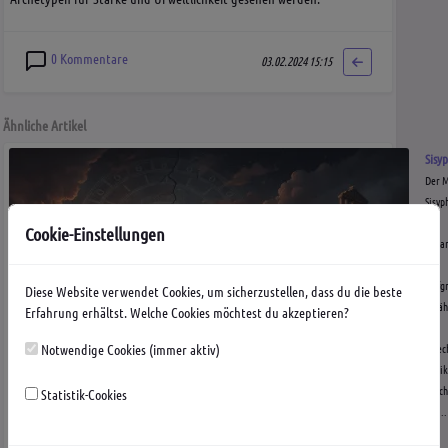
0 Kommentare
03.02.2024 15:15
Ähnliche Artikel
Sisy
Der M
Sisyp
der
Cookie-Einstellungen
beka
und
tiefg
Diese Website verwendet Cookies, um sicherzustellen, dass du die beste
Erzäh
Erfahrung erhältst. Welche Cookies möchtest du akzeptieren?
der
griec
Notwendige Cookies (immer aktiv)
Antik
besch
Statistik-Cookies
die...