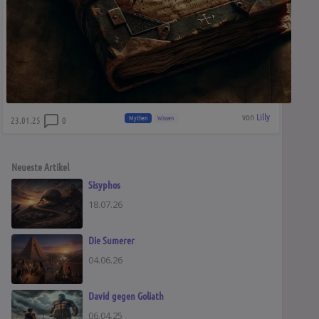
von
Lilly
Mythen
Wissen
23.01.25
0
Neueste Artikel
Sisyphos
18.07.26
Die Sumerer
04.06.26
David gegen Goliath
06.04.25