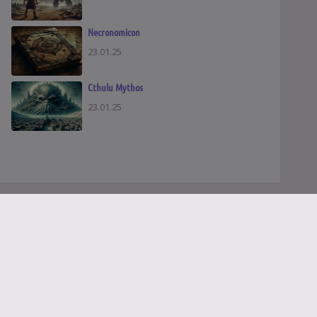
Necronomicon
23.01.25
Cthulu Mythos
23.01.25