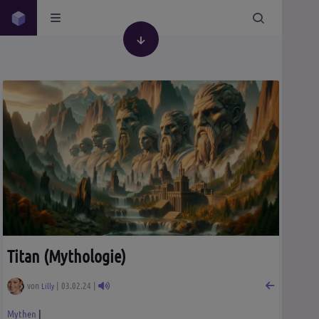
Titan (Mythologie)
von
| 03.02.24 |
Lilly
Mythen
|
Geschichte
Religion
Mythen