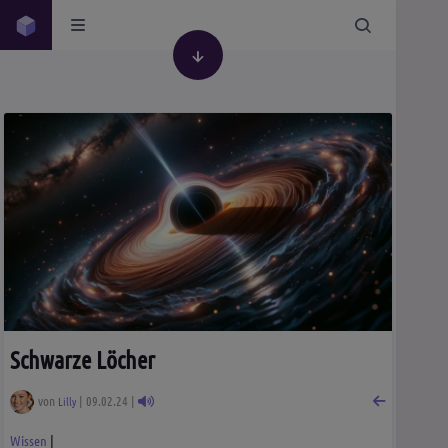
Schwarze Löcher
von
| 09.02.24 |
Lilly
Wissen
|
Wissen
Weltraum