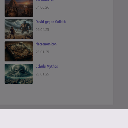
04.06.26
David gegen Goliath
06.04.25
Necronomicon
23.01.25
Cthulu Mythos
23.01.25