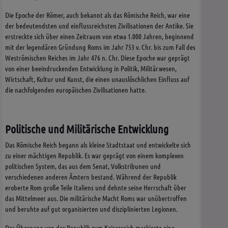
Die Epoche der Römer, auch bekannt als das Römische Reich, war eine
der bedeutendsten und einflussreichsten Zivilisationen der Antike. Sie
erstreckte sich über einen Zeitraum von etwa 1.000 Jahren, beginnend
mit der legendären Gründung Roms im Jahr 753 v. Chr. bis zum Fall des
Weströmischen Reiches im Jahr 476 n. Chr. Diese Epoche war geprägt
von einer beeindruckenden Entwicklung in Politik, Militärwesen,
Wirtschaft, Kultur und Kunst, die einen unauslöschlichen Einfluss auf
die nachfolgenden europäischen Zivilisationen hatte.
Politische und Militärische Entwicklung
Das Römische Reich begann als kleine Stadtstaat und entwickelte sich
zu einer mächtigen Republik. Es war geprägt von einem komplexen
politischen System, das aus dem Senat, Volkstribunen und
verschiedenen anderen Ämtern bestand. Während der Republik
eroberte Rom große Teile Italiens und dehnte seine Herrschaft über
das Mittelmeer aus. Die militärische Macht Roms war unübertroffen
und beruhte auf gut organisierten und disziplinierten Legionen.
Der Übergang von der Republik zum Kaiserreich markierte eine