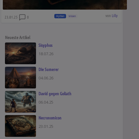
von
Lilly
Mythen
Wissen
23.01.25
0
Neueste Artikel
Sisyphos
18.07.26
Die Sumerer
04.06.26
David gegen Goliath
06.04.25
Necronomicon
23.01.25