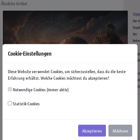
Ähnliche Artikel
Sisy
Der M
Sisyp
der
beka
und
Cookie-Einstellungen
tiefg
Erzäh
der
Diese Website verwendet Cookies, um sicherzustellen, dass du die beste
griec
Erfahrung erhältst. Welche Cookies möchtest du akzeptieren?
Antik
besch
Notwendige Cookies (immer aktiv)
die...
Statistik-Cookies
Akzeptieren
Ablehnen